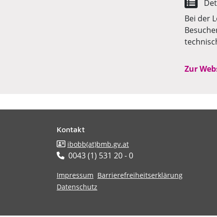
Det
Bei der 
Besucher
technisc
Zur Web
Kontakt
ibobb(at)bmb.gv.at
0043 (1) 531 20 - 0
​​​​​​​
Impressum
Barrierefreiheitserklärung
Datenschutz