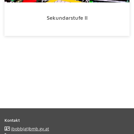
Sekundarstufe II
Kontakt
ibobb(at)bmb.gv.at